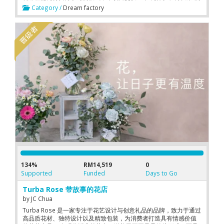
路径，让用户在进入真实市场或报名课程之前，先了解自身是否适
Category /
Dream factory
合从事投资交易
134%
RM14,519
0
Supported
Funded
Days to Go
Turba Rose 带故事的花店
by
JC Chua
Turba Rose 是一家专注于花艺设计与创意礼品的品牌，致力于通过
高品质花材、独特设计以及精致包装，为消费者打造具有情感价值