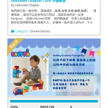
UnKnown Chapter Cafe 早咖晚酒
by
Unknown Chapter
我們想打造一個空間。 通過感官（嗅覺,味覺,視覺,觸覺,聽覺）， 通
過情緒， 讓你可以好好和自己對話，或跟其他同好一起來
hangout。 這個Unknown空間， 我們戲稱是「外星人的庇護所」
當你在地球覺得孤單,格格不入， 好像有一點外星人的feel， It is
OKAY。 我們接住你。 我們用 一杯咖啡， 一碗豬油渣飯， 一場精
選活動， 來。接。住。你。 人生無常，把握當下。
Category /
Dream factory
232%
RM25,156
0