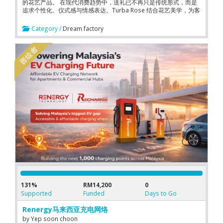
的花艺产品。 在现代消费趋势中，送礼已不再只是传统形式，而是
追求个性化、仪式感与情感表达。Turba Rose 结合花艺美学，为客
户提供更有温度与故事感的送礼选择，让每一束花都成为传递情感
的载体。
Category /
Dream factory
131%
RM14,200
0
Supported
Funded
Days to Go
Renergy马来西亚充电网络
by
Yep soon choon