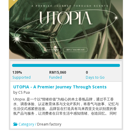
139%
RM15,060
0
Supported
Funded
Days to Go
UTOPIA - A Premier Journey Through Scents
by
CS Pua
Utopia. 是一个以“情绪价值”为核心的本土香氛品牌，通过手工香
水、调香体验、认证教育体系与文化IP系列，将香气与故事、记忆与
生活仪式感紧密连接。 品牌旨在打造具有马来西亚文化识别度的香
氛产品与服务，让消费者在日常生活中感知情绪、创造回忆。 同时
通过可复制的商业模式和教育体系，实现可持续扩张。
Category /
Dream factory