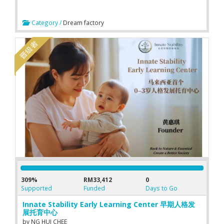
Category /
Dream factory
309%
RM33,412
0
Supported
Funded
Days to Go
Innate Stability Early Learning Center 早期人格发
展托育中心
by
NG HUI CHEE