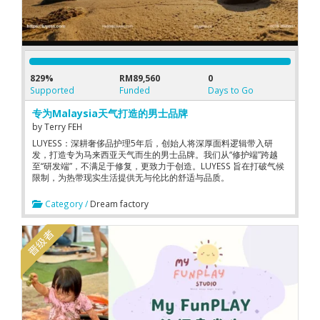
829%
RM89,560
0
Supported
Funded
Days to Go
专为Malaysia天气打造的男士品牌
by
Terry FEH
LUYESS：深耕奢侈品护理5年后，创始人将深厚面料逻辑带入研
发，打造专为马来西亚天气而生的男士品牌。我们从“修护端”跨越
至“研发端”，不满足于修复，更致力于创造。LUYESS 旨在打破气候
限制，为热带现实生活提供无与伦比的舒适与品质。
Category /
Dream factory