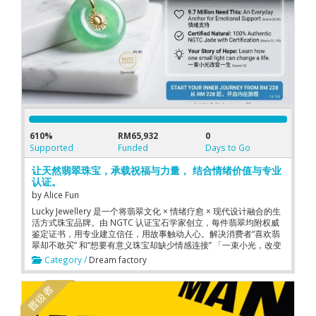
610%
RM65,932
0
Supported
Funded
Days to Go
让天然翡翠珠宝，承载祝福与力量， 结合情绪价值与专业
认证。
by
Alice Fun
Lucky Jewellery 是一个将翡翠文化 × 情绪疗愈 × 现代设计融合的生
活方式珠宝品牌。由 NGTC 认证宝石学家创立，每件翡翠均附权威
鉴定证书，用专业建立信任，用故事触动人心。解决消费者“喜欢翡
翠却不敢买” 和“想要有意义珠宝却缺少情感连接” 「一束小光，改变
一生。A small light can change a life.」
Category /
Dream factory