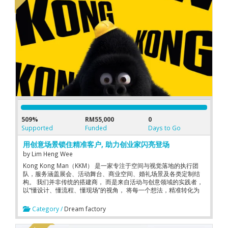
509%
RM55,000
0
Supported
Funded
Days to Go
用创意场景锁住精准客户, 助力创业家闪亮登场
by
Lim Heng Wee
Kong Kong Man（KKM） 是一家专注于空间与视觉落地的执行团
队，服务涵盖展会、活动舞台、商业空间、婚礼场景及各类定制结
构。 我们并非传统的搭建商， 而是来自活动与创意领域的实践者，
以“懂设计、懂流程、懂现场”的视角， 将每一个想法，精准转化为
可被体验的真实空间。 我们融合策展级思维与工业级执行力， 从图
纸到现场，严控每一个细节， 确保设计被完整呈现，空间具备表达
Category /
Dream factory
力，现场稳定而有品质。