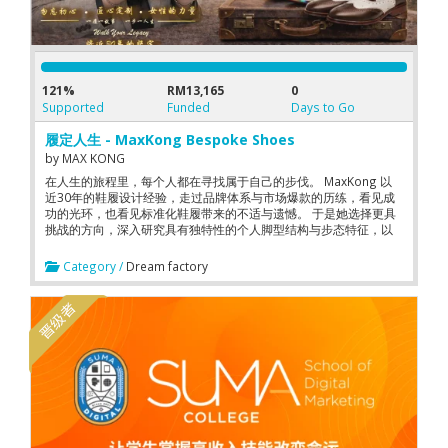
121%
RM13,165
0
Supported
Funded
Days to Go
履定人生 - MaxKong Bespoke Shoes
by
MAX KONG
在人生的旅程里，每个人都在寻找属于自己的步伐。 MaxKong 以
近30年的鞋履设计经验，走过品牌体系与市场爆款的历练，看见成
功的光环，也看见标准化鞋履带来的不适与遗憾。 于是她选择更具
挑战的方向，深入研究具有独特性的个人脚型结构与步态特征，以
人体工程学与匠心工艺结合，打造真正意义上的专属私人定制鞋
履。 今天，MaxKong Bespoke Shoes 不只是一个定制品牌，更象
Category /
Dream factory
征一种坚持品质、女性创业与国际视野的力量。 未来的每一步，期
待大众支持与众筹同行，让源自匠心的专属定制，走向更广阔的世
界舞台。