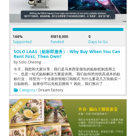
166%
RM18,000
0
Supported
Funded
Days to Go
SOLO LAAS（贴标即服务）: Why Buy When You Can
Rent First, Then Own?
by
Solo Cheong
今天，我想和大家分享，我们是马来西亚领先的贴标机制造商之
一，也是一站式贴标解决方案提供商。 我们如何把传统高成本的贴
标行业， 转型为一个全新的智能订阅模式 为什么要花几万块购买一
台贴标机， 如果你可以先租后拥有？ 因此，我们推出了
LAAS（Labelling-As-A-Service）贴标即服务模式。 通过这个模
Category /
Dream factory
式， 客户无需前期资本支出（CAPEX）， 即可使用我们的设备。 我
们提供的不只是设备， 而是一套完整的解决方案： 机器 + 服务 + 标
签 同时，我们开发了专属的 LAAS计算系统。 我们整合上游资源，
建立共赢机制， 打造一个全新的快速消费品生态系统。 用得越多，
成本越低。 系统每6个月进行一次灵活调整。 当采购量达到门槛
时， 客户只需持续采购标签或相关包装材料， 租金即可低至 RM1。
用得越多，付得越少。 我们不只是卖机器。 我们正在改变整个制造
业的模式 从“拥有”，走向“订阅” 从“高成本”，走向“低门槛” 这不仅是
一门生意， 这是我一生的事业。 而现在， 我们已经准备好，迈向更