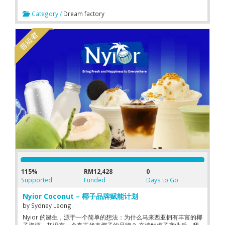
的难题。我们独特的工艺能够在将黄梨醋进一步衍化为软糖、健康
饮料等一系列美味食品的同时，完整保留黄梨中对人体极为有益的
Category /
Dream factory
活性蛋白酶。这使得我们的产品不仅能满足味蕾，更具备促进消
化、增强免疫的功能性价值。 通过将“传统酿造工艺”与“现代生产标
准”完美结合，Bionanas 成功将马来西亚地道的水果风味，转化为
质量稳定、符合国际标准的高端健康食品。我们的目标是将马来西
亚的热带果香传递至全世界，让全球消费者都能享受到来自马来西
亚的、纯净且富有活力的健康滋味。 Bionanas: Innovators in
Malaysian Tropical Fruit Vinegar Bionanas' core
competitiveness lies in its relentless pursuit of "natural" and
"scientific" ingredients. We firmly believe that the best recipes
originate from the purest, most pristine sources. Therefore,
while preserving the essence of traditional vinegar-making
techniques, we have introduced modern food biotechnology,
successfully overcoming the challenge of protecting heat-
sensitive nutrients during processing. Our unique process
allows us to further develop pineapple vinegar into a range of
delicious foods such as gummies and health drinks, while fully
preserving the highly beneficial active proteases in pineapple.
This makes our products not only satisfy the palate but also
provide functional benefits such as promoting digestion and
115%
RM12,428
0
enhancing immunity. By perfectly combining "traditional
Supported
Funded
Days to Go
brewing techniques" with "modern production standards,"
Bionanas has successfully transformed the authentic fruit
Nyior Coconut – 椰子品牌赋能计划
flavors of Malaysia into high-end health foods with stable
quality that meet international standards. Our goal is to bring
by
Sydney Leong
the tropical fruit aromas of Malaysia to the world, allowing
Nyior 的诞生，源于一个简单的想法：为什么马来西亚拥有丰富的椰
consumers globally to enjoy the pure and vibrant healthy taste
子资源，却没有一个真正代表椰子的品牌？ 在接触椰子产业后，我