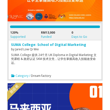
120%
RM13,000
0
Supported
Funded
Days to Go
SUMA College: School of Digital Marketing
by
Jared Low Qi Wei
SUMA College 提供 24个月 UK Diploma in Digital Marketing 文
凭课程 & 政府认证 SKM 技术文凭，让学生掌握高收入技能改变命
运。
Category /
Dream factory