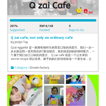
201%
RM16,148
0
Supported
Funded
Days to Go
Q zai cafe, not only an ordinary cafe
by
Jeslyn Tay
Qzai eggette 是一家拥有独特马来西亚口味的鸡蛋仔。我们一步一
步从路边档一直到现在的7家连锁店，靠的就是妈妈的独特配方，一
个属于我们自己口味的鸡蛋仔。 Q zai cafe 就是一个让长辈的
secret recipe 得以传承。赋予妈妈们的传统味道一个新生命，让
90，00后爱上她。 An eggette with unique Malaysia taste,We
step by step from the roadside kiosk to the current 7 chain
Category /
Dream factory
stores. In the process of fine-tuning the recipe, my mother has
enlighten us a lot with her cooking experiences. Q zai cafe is
let the traditional secret recipe inherit