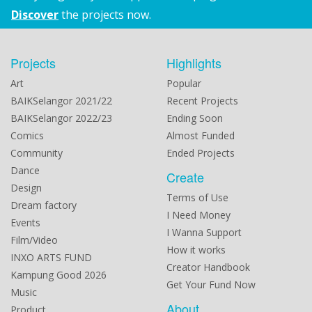
Discover
the projects now.
Projects
Highlights
Art
Popular
BAIKSelangor 2021/22
Recent Projects
BAIKSelangor 2022/23
Ending Soon
Comics
Almost Funded
Community
Ended Projects
Dance
Create
Design
Terms of Use
Dream factory
I Need Money
Events
I Wanna Support
Film/Video
How it works
INXO ARTS FUND
Creator Handbook
Kampung Good 2026
Get Your Fund Now
Music
About
Product