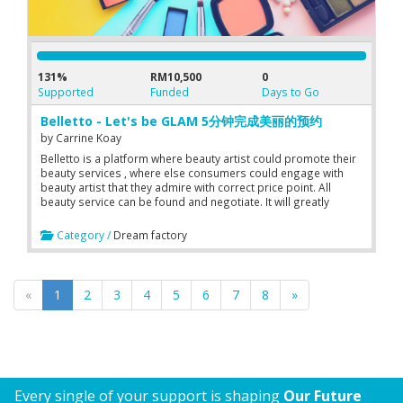
131%
RM10,500
0
Supported
Funded
Days to Go
Belletto - Let's be GLAM 5分钟完成美丽的预约
by
Carrine Koay
Belletto is a platform where beauty artist could promote their
beauty services , where else consumers could engage with
beauty artist that they admire with correct price point. All
beauty service can be found and negotiate. It will greatly
enhance the potential of beauty service industry for both
beauty artist nor consumers.
Category /
Dream factory
«
1
2
3
4
5
6
7
8
»
Every single of your support is shaping
Our Future