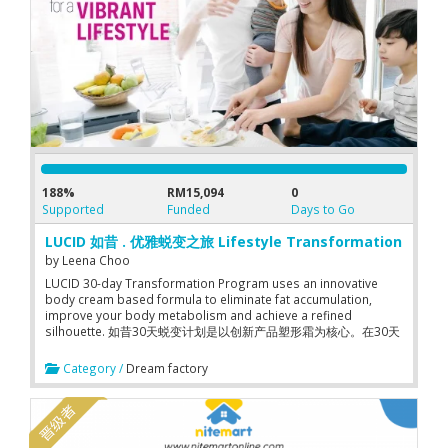
188%
RM15,094
0
Supported
Funded
Days to Go
LUCID 如昔 . 优雅蜕变之旅 Lifestyle Transformation
by
Leena Choo
LUCID 30-day Transformation Program uses an innovative
body cream based formula to eliminate fat accumulation,
improve your body metabolism and achieve a refined
silhouette. 如昔30天蜕变计划是以创新产品塑形霜为核心。在30天
内有效击破顽固脂肪的防御，恢复青春和提高新陈代谢。让您重新
焕发出健康与苗条身段。
Category /
Dream factory