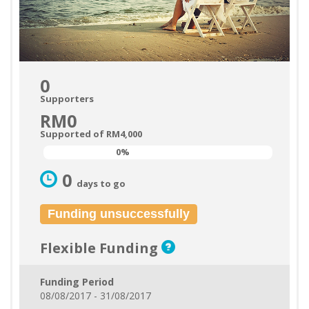
0
Supporters
RM0
Supported of RM4,000
0%
0%
0
days to go
Funding unsuccessfully
Flexible Funding
Funding Period
08/08/2017 - 31/08/2017