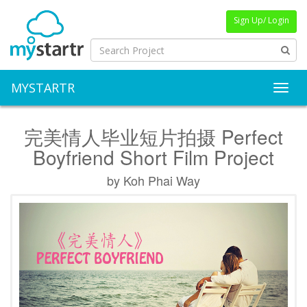
Sign Up/ Login
MYSTARTR
Toggl
完美情人毕业短片拍摄 Perfect
Boyfriend Short Film Project
by Koh Phai Way