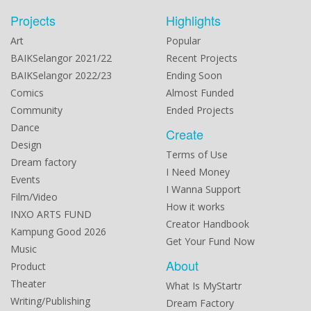
Projects
Highlights
Art
Popular
BAIKSelangor 2021/22
Recent Projects
BAIKSelangor 2022/23
Ending Soon
Comics
Almost Funded
Community
Ended Projects
Dance
Create
Design
Terms of Use
Dream factory
I Need Money
Events
I Wanna Support
Film/Video
How it works
INXO ARTS FUND
Creator Handbook
Kampung Good 2026
Get Your Fund Now
Music
About
Product
Theater
What Is MyStartr
Writing/Publishing
Dream Factory