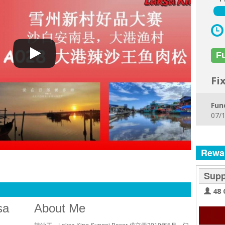
F
Fi
Fun
07/1
Rewa
Supp
48 
sa
About Me