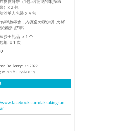
炸皮皮虾饼（1包5片附送特制辣椒
酱）x 2 包
辣沙单人包装 x 4 包
分钟即热即食，内有鱼肉辣沙汤+火锅
粉/濑粉+虾膏）
辣沙王礼品 x 1 个
包邮 x 1 次
0
ed Delivery:
Jan 2022
 within Malaysia only
S
://www.facebook.com/laksakingsun
ar