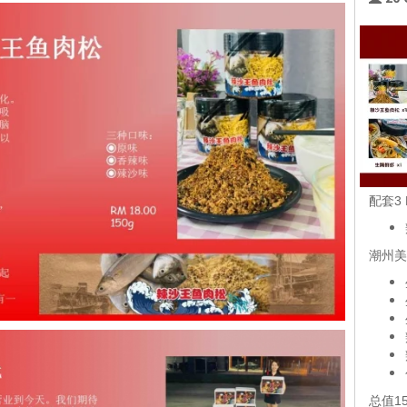
配套3 
潮州美
总值15