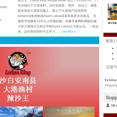
辣沙王，Laksa King Sungai Besar 成立于2019年5月，门
市店铺位于大港渔村，沙白安南县，雪州。 创办人，谢盈
rnam,
盈本身是大港双武隆人，取之于大港海产的优势用
kampong鱼肉制成Asam Laksa汤底和各种冷冻食品。 在
21
微商市场拥有15年以上经验的她，积极开展网际网路的威
力把大港辣沙王的古早味Asam Laksa让大家认识。 一路走
See More
来，边经营的同时不忘学习，...
配套1 
总值7
Estimat
Shipping
Supp
16 