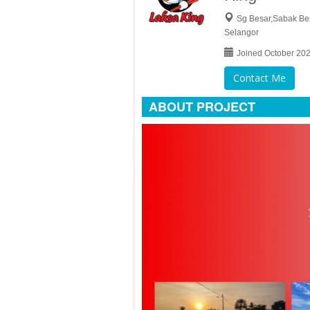
Sg Besar,Sabak Be
Selangor
Joined October 20
Contact Me
ABOUT PROJECT