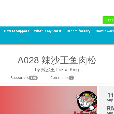
Sign 
How to Support
What is MyStartr
Dream factory
How it wor
A028 辣沙王鱼肉松
by 辣沙王 Laksa King
Supporters
Comments
110
0
11
Sup
R
Sup