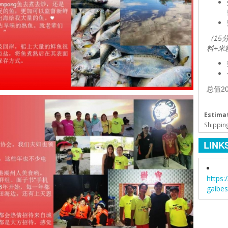
（15
料+米
总值20
Estimat
Shipping
LINK
https
gaibes