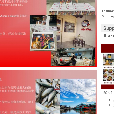
Estimat
Shipping
Supp
47 
配套4 