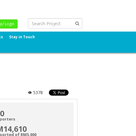
Up/ Login
ks
Stay in Touch
👁 5378
0
porters
M14,610
ported of RM5,000