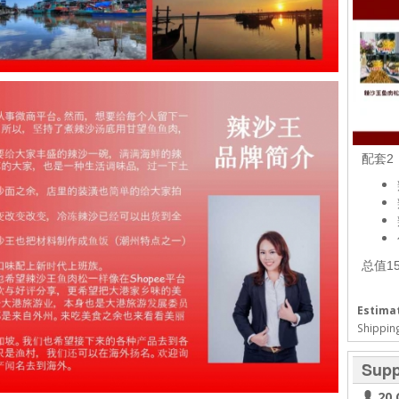
配套2 
总值15
Estimat
Shipping
Supp
20 