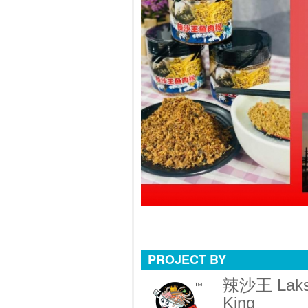
PROJECT BY
辣沙王 Lak
King