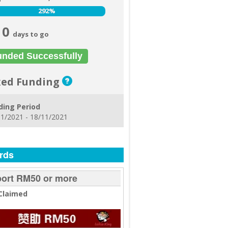
292%
292%
0
days to go
unded Successfully
xed Funding
ding Period
1/2021 - 18/11/2021
rds
ort RM50 or more
Claimed