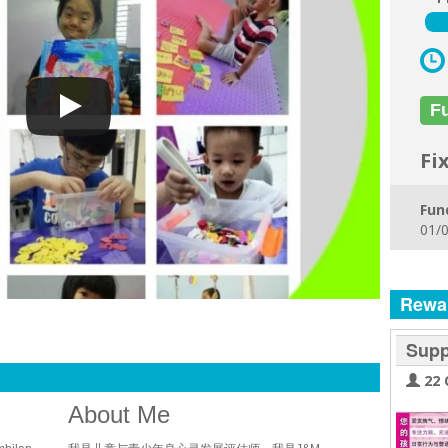
F
Fi
Fun
01/0
Rewa
Supp
22 
g
About Me