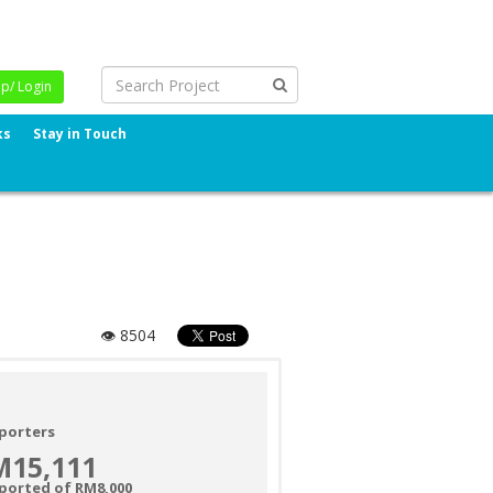
Up/ Login
ks
Stay in Touch
👁 8504
porters
M15,111
ported of RM8,000