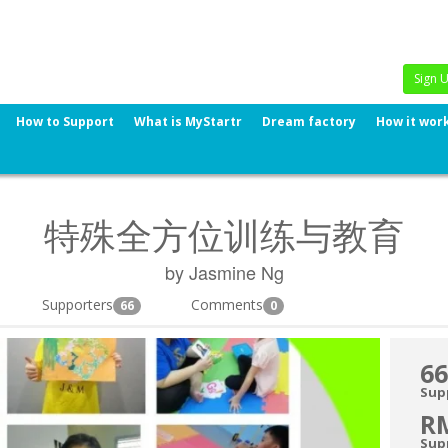
Sign 
How to Support
What is MyStartr
Dream factory
How it wor
特殊全方位训练与教育
by Jasmine Ng
Supporters
Comments
66
0
66
Sup
R
Sup