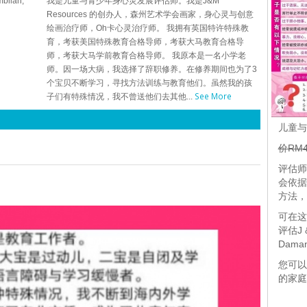
bilan,
我是儿童与青少年身心灵发展评估师。我是J&M
Resources 的创办人，森州艺术学会画家，身心灵与创意
绘画治疗师，Oh卡心灵治疗师。 我拥有英国特许特殊教
育，考获美国特殊教育合格导师，考获大马教育合格导
师，考获大马学前教育合格导师。 我原本是一名小学老
师。因一场大病，我选择了辞职修养。在修养期间也为了3
个宝贝不断学习，寻找方法训练与教育他们。虽然我的孩
See More
子们有特殊情况，我不曾送他们去其他...
儿童与
价RM
评估师
会依据
方法，
可在这
评估J &
Daman
您可以
的家庭