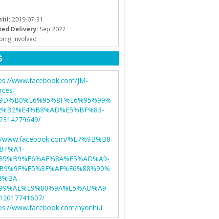
til:
2019-07-31
ed Delivery:
Sep 2022
ping Involved
S
ps://www.facebook.com/JM-
rces-
9D%B0%E6%95%8F%E6%95%99%
2%B2%E4%B8%AD%E5%BF%83-
2314279649/
://www.facebook.com/%E7%9B%B8
BF%A1-
89%B9%E6%AE%8A%E5%AD%A9-
B9%9F%E5%8F%AF%E6%88%90%
8%BA-
99%AE%E9%80%9A%E5%AD%A9-
12017741607/
ps://www.facebook.com/nyonhui