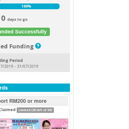
189%
189%
0
days to go
unded Successfully
xed Funding
ding Period
7/2019 - 31/07/2019
rds
ort RM200 or more
Claimed
Limited (28 left of 50)