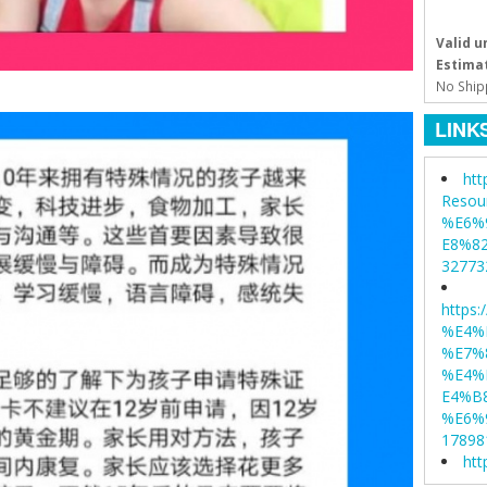
Valid un
Estimat
No Ship
LINK
htt
Resou
%E6%
E8%8
32773
https
%E4%
%E7%
%E4%
E4%B
%E6%
17898
htt