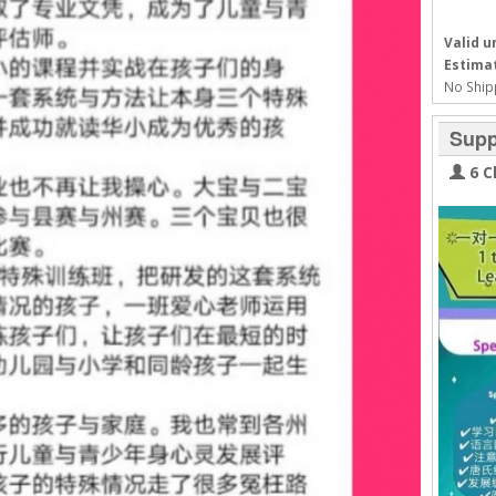
Valid un
Estimat
No Ship
Supp
6 C