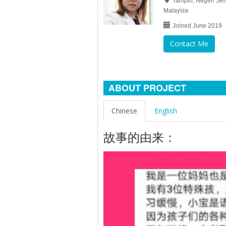
Tampin, Negeri Sem
Malaysia
Joined June 2019
Contact Me
ABOUT PROJECT
Chinese
English
故事的由来：