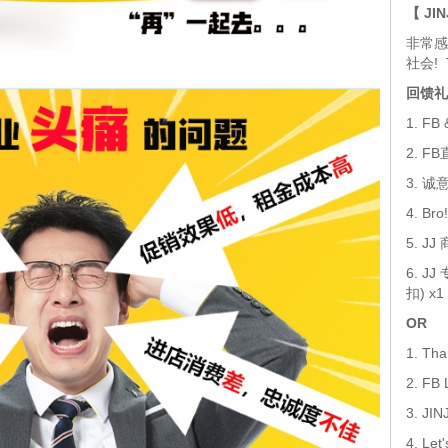
【 JIN
非常感
社会!
回馈礼品
1. FB
2. F
3. 诚
4. B
5. J
6. J
扣) x1
OR
1. Tha
2. FB 
3. JIN
4. Let