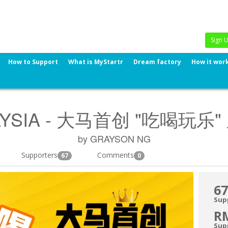
Sign 
How to Support
What is MyStartr
Dream factory
How it wor
ALAYSIA - 大马首创 "吃喝玩
by GRAYSON NG
Supporters
Comments
67
0
67
Sup
R
Sup