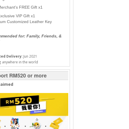
Merchant's FREE Gift x1
Exclusive VIP Gift x1
ium Customized Leather Key
)
mended for: Family, Friends, &
!
ed Delivery:
Jun 2021
g anywhere in the world
ort RM520 or more
laimed