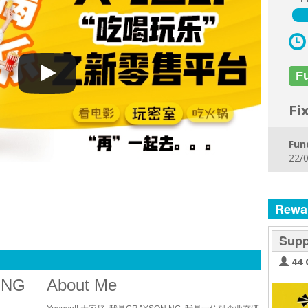
F
Fi
Fun
22/0
Rewa
Supp
44 
 NG
About Me