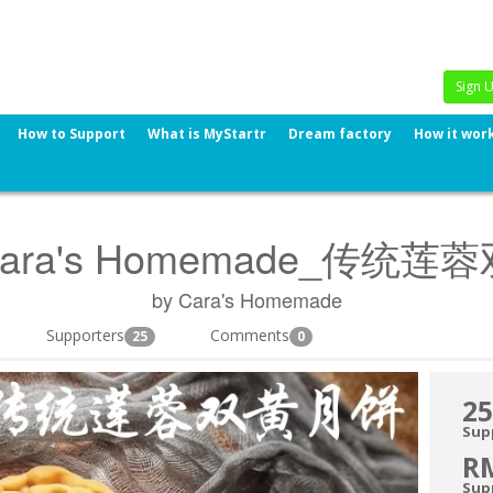
Sign 
How to Support
What is MyStartr
Dream factory
How it wor
Cara's Homemade_传统
by Cara's Homemade
Supporters
Comments
25
0
25
Sup
R
Sup