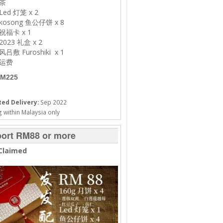
茶
Led 灯笼 x 2
kosong 鱼公仔饼 x 8
祝福卡 x 1
2023 礼盒 x 2
风吕敷 Furoshiki x 1
运费
M225
ed Delivery:
Sep 2022
 within Malaysia only
ort RM88 or more
Claimed