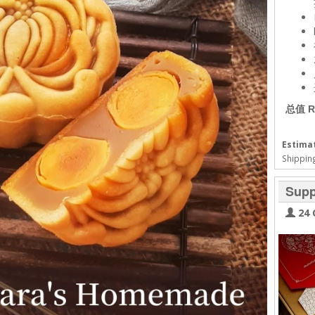
总值 R
Estimat
Shipping
Supp
24 