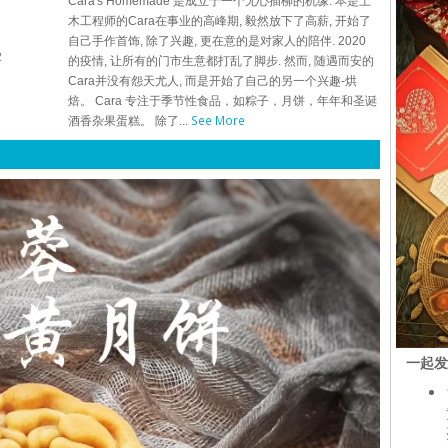
Cara's Homemade 是成立于一个无心插柳的机缘. 本是土
木工程师的Cara在事业的高峰期, 毅然放下了高薪, 开始了
自己手作首饰, 除了兴趣, 更在意的是对家人的陪伴. 2020
2
的疫情, 让所有的门市生意都打乱了脚步. 然而, 随遇而安的
Cara并没有怨天尤人, 而是开始了自己的另一个兴趣-烘
焙。 Cara 专注于季节性食品，如粽子，月饼，年年和圣诞
See More
酒香杂果蛋糕。 除了...
一起发