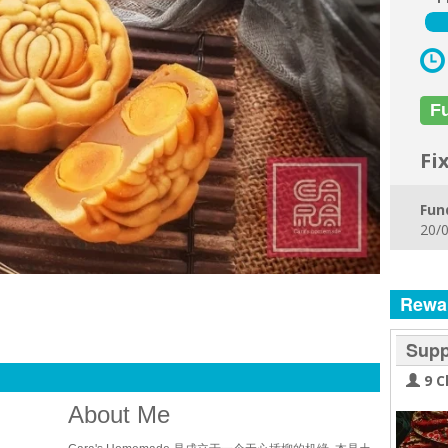
F
Fi
Fun
20/0
Rewa
Supp
9 C
About Me