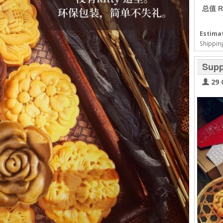
总值 R
Estimat
Shipping
Supp
29 