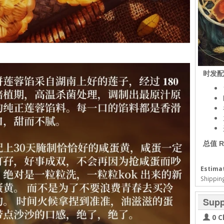
时发配
总值 R
Estimat
Shipping
Supp
0 C