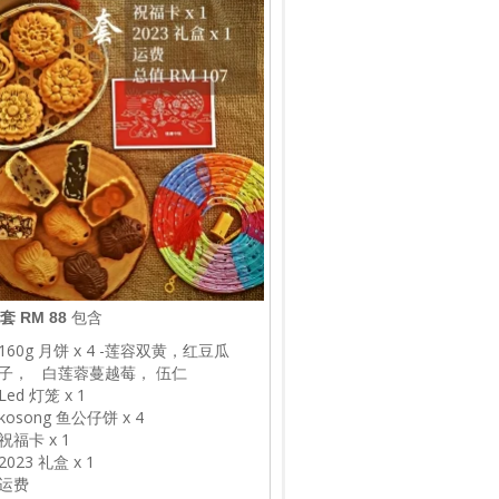
套 RM 88
包含
160g 月饼 x 4 -莲容双黄，红豆瓜
子， 白莲蓉蔓越莓， 伍仁
Led 灯笼 x 1
kosong 鱼公仔饼 x 4
祝福卡 x 1
2023 礼盒 x 1
运费