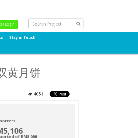
Up/ Login
ks
Stay in Touch
莲蓉双黄月饼
👁 4051
porters
M5,106
ported of RM5,000