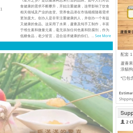
《星月之乡》是以健康构思来打造的品牌。如今人们对饮
食健康的需求不断攀升，开始注重健康，连带影响了饮食
21
相关领域及产业的改变。营养食品潜在市场规模随着需求
更加庞大。创办人是非常注重健康的人，并创办一个有益
又健康的食品。这采用了水果，蘆薈及纯手工制作，丰富
于维生素和微量元素，毫无添加任何色素和防腐剂，作为
See More
低糖食品，老少皆宜，适合追求健康的你们。...
配套 
蘆薈果子
浪貓狗
*已包
Estimat
Shipping
Supp
2 C