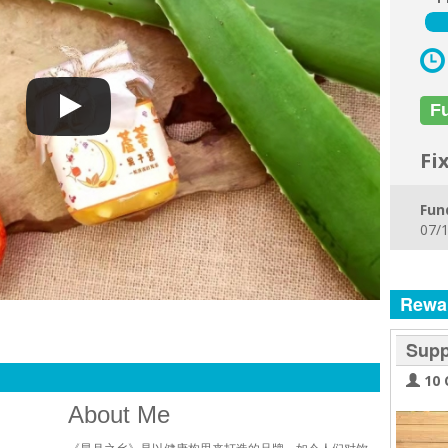
F
Fi
Fun
07/1
Rewa
Supp
10 
About Me