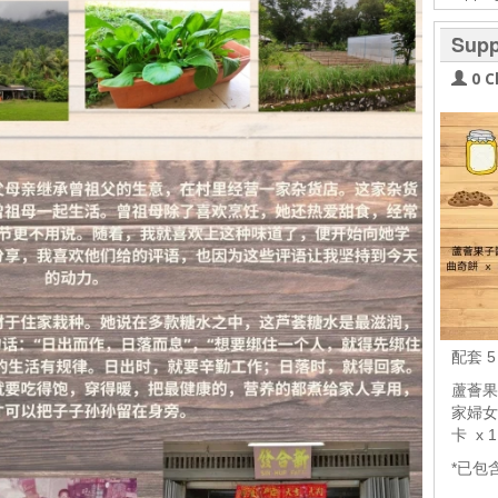
Supp
0 C
配套 
蘆薈果子
家婦女B
卡 x
*已包