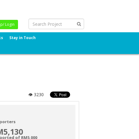
Up/ Login
ks
Stay in Touch
👁 3230
porters
M5,130
ported of RM5,000