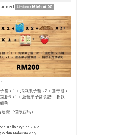
laimed
Limited (16 left of 20)
4：
醬 x 1 + 淘氣果子醬 x2 + 曲奇餅 x
 感謝卡 x1 + 蘆薈果子醬食譜 + 捐款
貓狗
含運費（僅限西馬）
ed Delivery:
Jan 2022
 within Malaysia only