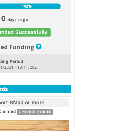
102%
102%
0
days to go
unded Successfully
xed Funding
ding Period
1/2021 - 18/11/2021
rds
ort RM50 or more
Claimed
Limited (0 left of 10)