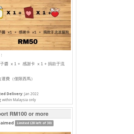
1：
醬 x 1 + 感謝卡 x 1 + 捐款于流
含運費（僅限西馬）
ed Delivery:
Jan 2022
 within Malaysia only
ort RM100 or more
laimed
Limited (28 left of 30)