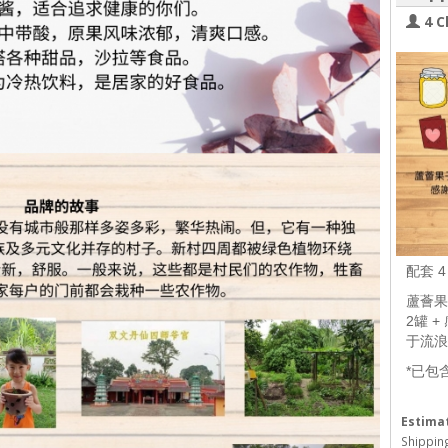
4 C
配套 
蘆薈果子
2罐 +
于流浪
*已包
Estimat
Shipping