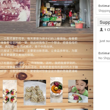
Estimat
Shipping
Supp
1 C
just s
Estimat
No Ship