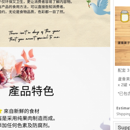
配套 
蘆薈果子
x 2罐
*已包
Estimat
Shipping
Supp