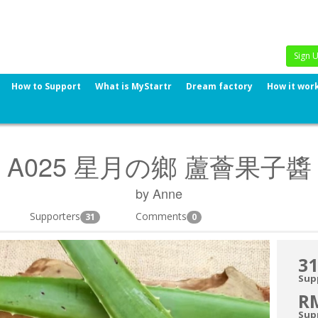
Sign 
How to Support
What is MyStartr
Dream factory
How it wor
A025 星月の鄉 蘆薈果子醬
by Anne
Supporters
Comments
31
0
31
Sup
R
Sup