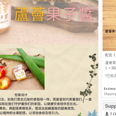
配套 
蘆薈果子
1 +
*已包
Estimat
Shipping
Supp
7 C