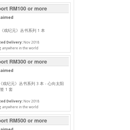
ort RM100 or more
laimed
 《戏纪元》丛书系列 1 本
ed Delivery:
Nov 2018
g anywhere in the world
ort RM300 or more
laimed
《戏纪元》丛书系列 3 本
- 心向太阳
签 1 套
ed Delivery:
Nov 2018
g anywhere in the world
ort RM500 or more
laimed