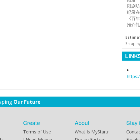
阳剧坊舞
纪录在
《百年
推介礼
Estimat
Shippin
LINK
https
haping
Our Future
Create
About
Stay 
Terms of Use
What Is MyStartr
Contac
ts
I Need Money
Dream Factory
Faceb