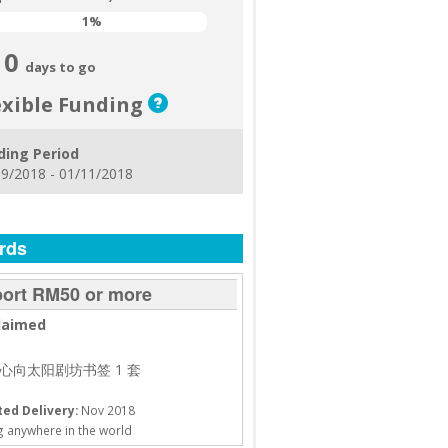
1%
1%
0
days to go
exible Funding
ding Period
9/2018 - 01/11/2018
rds
ort RM50 or more
laimed
 心向太阳剧坊书签 1 套
ed Delivery:
Nov 2018
g anywhere in the world