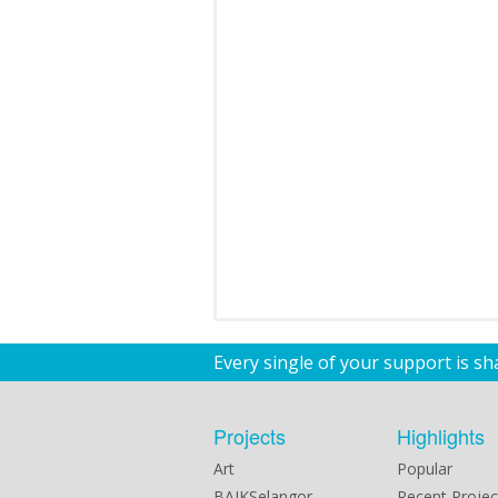
Every single of your support is s
Projects
Highlights
Art
Popular
BAIKSelangor
Recent Projec