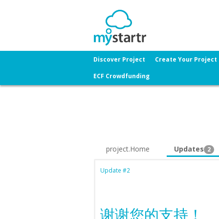
Discover Project
Create Your Project
ECF Crowdfunding
project.Home
Updates
2
Update #2
谢谢您的支持！