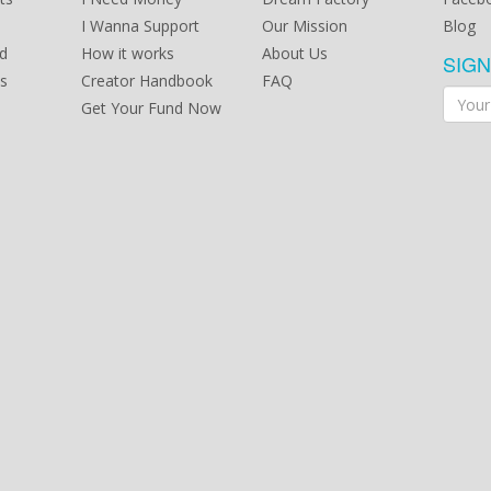
I Wanna Support
Our Mission
Blog
d
How it works
About Us
SIG
s
Creator Handbook
FAQ
Get Your Fund Now