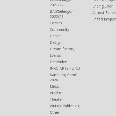
2021/22
Ending Soon
BAIKSelangor
Almost Funde
2022/23
Ended Project
Comics
Community
Dance
Design
Dream factory
Events
Film/Video
INXO ARTS FUND
Kampung Good
2026
Music
Product
Theater
Writing/Publishing
Other