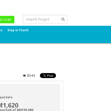
Up/ Login
ks
Stay in Touch
👁 8544
porters
M1,620
ported of RM150,000