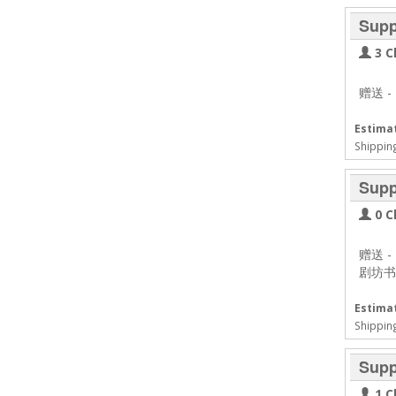
Supp
3 C
赠送
-
Estimat
Shippin
Supp
0 C
赠送
-
剧坊书
Estimat
Shippin
Supp
1 C