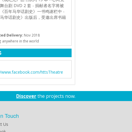
台剧 DVD 2 套
- 捐献者名字将被
《百年马华话剧史》一书鸣谢栏中
-
马华话剧史》出版后，受邀出席书籍
ed Delivery:
Nov 2018
g anywhere in the world
S
://www.facebook.com/httsTheatre
Discover
the projects now.
in Touch
t Us
ook