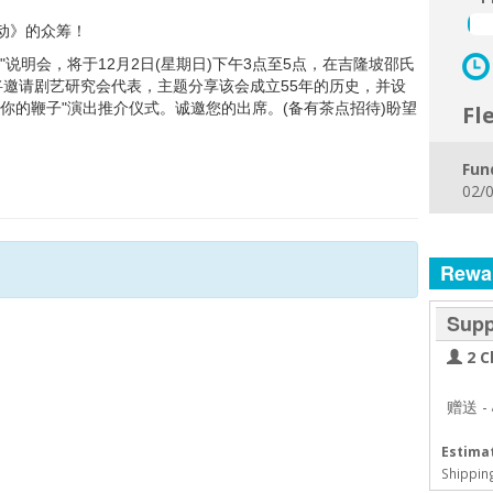
动》的众筹！
说明会，将于12月2日(星期日)下午3点至5点，在吉隆坡邵氏
将邀请剧艺研究会代表，主题分享该会成立55年的历史，并设
你的鞭子"演出推介仪式。诚邀您的出席。(备有茶点招待)盼望
Fl
Fun
02/0
Rewa
Supp
2 C
赠送
-
Estimat
Shippin